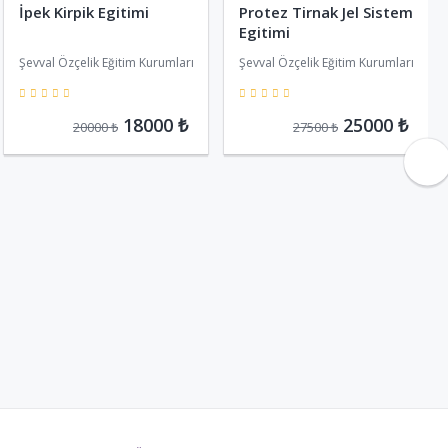
İpek Kirpik Egitimi
Protez Tirnak Jel Sistem
Egitimi
Şevval Özçelik Eğitim Kurumları
Şevval Özçelik Eğitim Kurumları
5
5
18000 ₺
25000 ₺
20000 ₺
27500 ₺