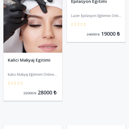
Epilasyon Egitimi
Lazer Epilasyon Eğitimini Online
Satın Alabilirsiniz.
5
19000 ₺
24000 ₺
Kalici Makyaj Egitimi
Kalıcı Makyaj Eğitimini Online
satın alabilirsiniz
5
28000 ₺
32000 ₺