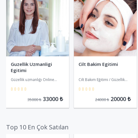
Guzellik Uzmanligi
Cilt Bakim Egitimi
Egitimi
Güzellik uzmanlığı Online
Cilt Bakım Eğitimi / Güzellik
Eğitimi
Uzmanlığı Eğitimi Online Satın
5
5
alabiliriz
33000 ₺
20000 ₺
35000 ₺
24000 ₺
Top 10 En Çok Satılan