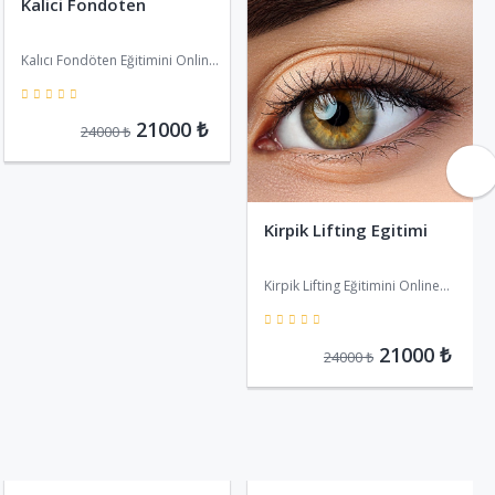
Kalici Fondoten
Kalıcı Fondöten Eğitimini Online
satın alabilirsiniz
5
21000 ₺
24000 ₺
Kirpik Lifting Egitimi
Kirpik Lifting Eğitimini Online
satın alabilirsiniz
5
21000 ₺
24000 ₺