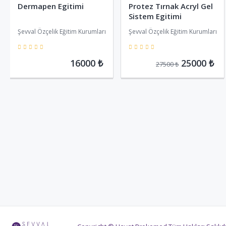
Dermapen Egitimi
Protez Tırnak Acryl Gel
Sistem Egitimi
Şevval Özçelik Eğitim Kurumları
Şevval Özçelik Eğitim Kurumları
5
5
16000 ₺
25000 ₺
27500 ₺