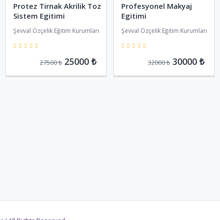
Protez Tirnak Akrilik Toz
Profesyonel Makyaj
Sistem Egitimi
Egitimi
Şevval Özçelik Eğitim Kurumları
Şevval Özçelik Eğitim Kurumları
5
5
25000 ₺
30000 ₺
27500 ₺
32000 ₺