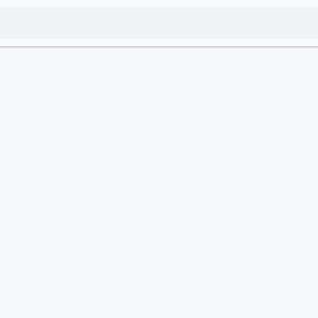
‏‏ ‏‏‏‏‏‏‏‏ ‏‏‏‏‏‏‏‏ ‏‏‏‏‏‏‏‏ ‏‏‏‏‏‏‏‏ ‏‏‏‏‏‏‏‏ ‏‏‏‏‏‏‏‏
‏‏ ‏‏‏‏‏‏‏‏ ‏‏‏‏‏‏‏‏ ‏‏‏‏‏‏‏‏ ‏‏‏‏‏‏‏‏ ‏‏‏‏‏‏‏‏ ‏‏‏‏‏‏‏‏
‏‏ ‏‏‏‏‏‏‏‏ ‏‏‏‏‏‏‏‏ ‏‏‏‏‏‏‏‏ ‏‏‏‏‏‏‏‏ ‏‏‏‏‏‏‏‏ ‏‏‏‏‏‏‏‏
‏‏‏‏‏ ‏‏‏‏‏‏‏‏ ‏‏‏‏‏‏‏‏ ‏‏‏‏‏‏‏‏ ‏‏‏‏‏‏‏‏ ‏‏‏‏‏‏‏‏ ‏‏‏‏‏‏‏‏ ‏‏‏‏‏‏‏‏ ‏‏‏‏‏‏‏‏ ‏‏‏‏‏‏‏‏ ‏‏‏‏‏‏‏‏ ‏‏‏‏‏‏‏‏ ‏‏‏‏‏‏‏‏ ‏‏‏‏‏‏‏‏ ‏‏‏‏‏‏‏‏