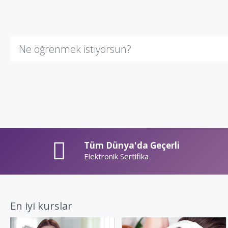
‏‏‏‏‏‏‏‏ ‏‏‏‏‏‏‏‏ ‏‏‏‏‏‏‏‏ ‏‏‏‏‏‏‏‏ ‏‏‏‏‏‏‏‏ ‏‏‏‏‏‏‏‏ ‏‏‏‏‏‏‏‏ ‏‏‏‏‏‏‏‏ ‏‏‏‏‏‏‏‏ ‏‏‏‏‏‏‏‏ ‏‏‏‏‏‏‏‏ ‏‏‏‏‏‏‏‏ ‏‏‏‏‏‏‏‏ ‏‏‏‏‏‏‏‏ ‏‏‏‏‏‏‏‏ ‏‏‏‏‏‏‏‏ ‏‏‏‏‏‏‏‏ ‏‏‏‏‏‏‏‏ ‏‏‏‏‏‏‏‏ ‏‏‏‏‏‏‏‏ ‏‏‏‏‏‏‏‏ ‏‏‏‏‏‏‏‏ ‏‏‏‏‏‏‏‏ ‏‏‏‏‏‏‏‏ ‏‏‏‏‏‏‏‏
Tüm Dünya'da Geçerli
Elektronik Sertifika
En iyi kurslar