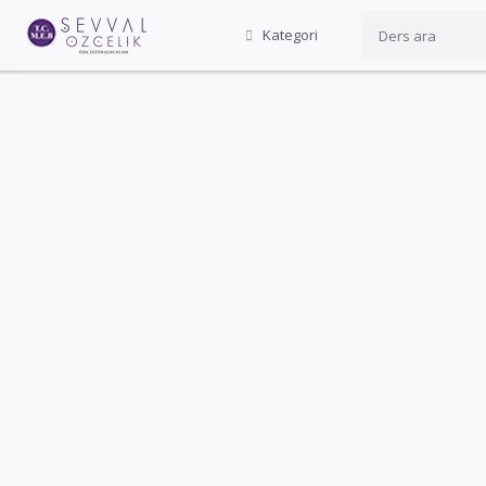
Kategori
‏‏‏‏‏‏‏‏ ‏‏‏‏‏‏‏‏ ‏‏‏‏‏‏‏‏ ‏‏‏‏‏‏‏‏ ‏‏‏‏‏‏‏‏ ‏‏‏‏‏‏‏‏ ‏‏‏‏‏‏‏‏ ‏‏‏‏‏‏‏‏ ‏‏‏‏‏‏‏‏ ‏‏‏‏‏‏‏‏ ‏‏‏‏‏‏‏‏ ‏‏‏‏‏‏‏‏ ‏‏‏‏‏‏‏‏ ‏‏‏‏‏‏‏‏ ‏‏‏‏‏‏‏‏ ‏‏‏‏‏‏‏‏ ‏‏‏‏‏‏‏‏ ‏‏‏‏‏‏‏‏ ‏‏‏‏‏‏‏‏ ‏‏‏‏‏‏‏‏ ‏‏‏‏‏‏‏‏ ‏‏‏‏‏‏‏‏ ‏‏‏‏‏‏‏‏ ‏‏‏‏‏‏‏‏ ‏‏‏‏‏‏‏‏ ‏‏‏‏‏‏‏‏ ‏‏‏‏‏‏‏‏ ‏‏‏‏‏‏‏‏ ‏‏‏‏‏‏‏‏ ‏‏‏‏‏‏‏‏ ‏‏‏‏‏‏‏‏ ‏‏‏‏‏‏‏‏ ‏‏‏‏‏‏‏‏ ‏‏‏‏‏‏‏‏ ‏‏‏‏‏‏‏‏ ‏‏‏‏‏‏‏‏ ‏‏‏‏‏‏‏‏ ‏‏‏‏‏‏‏‏ ‏‏‏‏‏‏‏‏ ‏‏‏‏‏‏
‏‏‏‏‏‏‏‏ ‏‏‏‏‏‏‏‏ ‏‏‏‏‏‏‏‏ ‏‏‏‏‏‏‏‏ ‏‏‏‏‏‏‏‏ ‏‏‏‏‏‏‏‏ ‏‏‏‏‏‏‏‏ ‏‏‏‏‏‏‏‏ ‏‏‏‏‏‏‏‏ ‏‏‏‏‏‏‏‏ ‏‏‏‏‏‏‏‏ ‏‏‏‏‏‏‏‏ ‏‏‏‏‏‏‏‏ ‏‏‏‏‏‏‏‏ ‏‏‏‏‏‏‏‏ ‏‏‏‏‏‏‏‏ ‏‏‏‏‏‏‏‏ ‏‏‏‏‏‏‏‏ ‏‏‏‏‏‏‏‏ ‏‏‏‏‏‏‏‏ ‏‏‏‏‏‏‏‏ ‏‏‏‏‏‏‏‏ ‏‏‏‏‏‏‏‏ ‏‏‏‏‏‏‏‏ ‏‏‏‏‏‏‏‏ ‏‏‏‏‏‏‏‏ ‏‏‏‏‏‏‏‏ ‏‏‏‏‏‏‏‏ ‏‏‏‏‏‏‏‏ ‏‏‏‏‏‏‏‏ ‏‏‏‏‏‏‏‏ ‏‏‏‏‏‏‏‏ ‏‏‏‏‏‏‏‏ ‏‏‏‏‏‏‏‏ ‏‏‏‏‏‏‏‏ ‏‏‏‏‏‏‏‏ ‏‏‏‏‏‏‏‏ ‏‏‏‏‏‏‏‏ ‏‏‏‏‏‏‏‏ ‏‏‏‏‏‏
‏‏‏‏‏‏‏‏ ‏‏‏‏‏‏‏‏ ‏‏‏‏‏‏‏‏ ‏‏‏‏‏‏‏‏ ‏‏‏‏‏‏‏‏ ‏‏‏‏‏‏‏‏ ‏‏‏‏‏‏‏‏ ‏‏‏‏‏‏‏‏ ‏‏‏‏‏‏‏‏ ‏‏‏‏‏‏‏‏ ‏‏‏‏‏‏‏‏ ‏‏‏‏‏‏‏‏ ‏‏‏‏‏‏‏‏ ‏‏‏‏‏‏‏‏ ‏‏‏‏‏‏‏‏ ‏‏‏‏‏‏‏‏ ‏‏‏‏‏‏‏‏ ‏‏‏‏‏‏‏‏ ‏‏‏‏‏‏‏‏ ‏‏‏‏‏‏‏‏ ‏‏‏‏‏‏‏‏ ‏‏‏‏‏‏‏‏ ‏‏‏‏‏‏‏‏ ‏‏‏‏‏‏‏‏ ‏‏‏‏‏‏‏‏ ‏‏‏‏‏‏‏‏ ‏‏‏‏‏‏‏‏ ‏‏‏‏‏‏‏‏ ‏‏‏‏‏‏‏‏ ‏‏‏‏‏‏‏‏ ‏‏‏‏‏‏‏‏ ‏‏‏‏‏‏‏‏ ‏‏‏‏‏‏‏‏ ‏‏‏‏‏‏‏‏ ‏‏‏‏‏‏‏‏ ‏‏‏‏‏‏‏‏ ‏‏‏‏‏‏‏‏ ‏‏‏‏‏‏‏‏ ‏‏‏‏‏‏‏‏ ‏‏‏‏‏‏
‏‏‏‏‏‏‏‏ ‏‏‏‏‏‏‏‏ ‏‏‏‏‏‏‏‏ ‏‏‏‏‏‏‏‏ ‏‏‏‏‏‏‏‏ ‏‏‏‏‏‏‏‏ ‏‏‏‏‏‏‏‏ ‏‏‏‏‏‏‏‏ ‏‏‏‏‏‏‏‏ ‏‏‏‏‏‏‏‏ ‏‏‏‏‏‏‏‏ ‏‏‏‏‏‏‏‏ ‏‏‏‏‏‏‏‏ ‏‏‏‏‏‏‏‏ ‏‏‏‏‏‏‏‏ ‏‏‏‏‏‏‏‏ ‏‏‏‏‏‏‏‏ ‏‏‏‏‏‏‏‏
‏‏‏‏‏‏‏‏ ‏‏‏‏‏‏‏‏ ‏‏‏‏‏‏‏‏ ‏‏‏‏‏‏‏‏ ‏‏‏‏‏‏‏‏ ‏‏‏‏‏‏‏‏ ‏‏‏‏‏‏‏‏ ‏‏‏‏‏‏‏‏ ‏‏‏‏‏‏‏‏ ‏‏‏‏‏‏‏‏ ‏‏‏‏‏‏‏‏ ‏‏‏‏‏‏‏‏ ‏‏‏‏‏‏‏‏ ‏‏‏‏‏‏‏‏ ‏‏‏‏‏‏‏‏ ‏‏‏‏‏‏‏‏ ‏‏‏‏‏‏‏‏ ‏‏‏‏‏‏‏‏ ‏‏‏‏‏‏‏‏ ‏‏‏‏‏‏‏‏ ‏‏‏‏‏‏‏‏ ‏‏‏‏‏‏‏‏ ‏‏‏‏‏‏‏‏ ‏‏‏‏‏‏‏‏ ‏‏‏‏‏‏‏‏ ‏‏‏‏‏‏‏‏ ‏‏‏‏‏‏‏‏ ‏‏‏‏‏‏‏‏ ‏‏‏‏‏‏‏‏ ‏‏‏‏‏‏‏‏ ‏‏‏‏‏‏‏‏ ‏‏‏‏‏‏‏‏ ‏‏‏‏‏‏‏‏ ‏‏‏‏‏‏‏‏ ‏‏‏‏‏‏‏‏ ‏‏‏‏‏‏‏‏ ‏‏‏‏‏‏‏‏ ‏‏‏‏‏‏‏‏ ‏‏‏‏‏‏‏‏ ‏‏‏‏‏‏‏‏ ‏‏‏‏‏‏‏‏ ‏‏‏‏‏‏‏‏ ‏‏‏‏‏‏‏‏ ‏‏‏‏‏‏‏‏ ‏‏‏‏‏‏‏‏ ‏‏‏‏‏‏‏‏ ‏‏‏‏‏‏‏‏ ‏‏‏‏‏‏‏‏ ‏‏‏‏‏‏‏‏ ‏‏‏‏‏‏‏‏ ‏‏‏‏‏‏‏‏ ‏‏‏‏‏‏‏‏ ‏‏‏‏‏‏‏‏ ‏‏‏‏‏‏‏‏ ‏‏‏‏‏‏‏‏ ‏‏‏‏‏‏‏‏ ‏‏‏‏‏‏‏‏ ‏‏‏‏‏‏‏‏ ‏‏‏‏‏‏‏‏ ‏‏‏‏‏‏‏‏ ‏‏‏‏‏‏‏‏ ‏‏‏‏‏‏‏‏ ‏‏‏‏‏‏‏‏ ‏‏‏‏‏‏‏‏ ‏‏‏‏‏‏‏‏ ‏‏‏‏‏‏‏‏ ‏‏‏‏‏‏‏‏ ‏‏‏‏‏‏‏‏ ‏‏‏‏‏‏‏‏ ‏‏‏‏‏‏‏‏ ‏‏‏‏‏‏‏‏ ‏‏‏‏‏‏‏‏ ‏‏‏‏‏‏‏‏ ‏‏‏‏‏‏‏‏ ‏‏‏‏‏‏‏‏ ‏‏‏‏‏‏‏‏ ‏‏‏‏‏‏‏‏ ‏‏‏‏‏‏‏‏ ‏‏‏‏‏‏‏‏ ‏‏‏‏‏‏‏‏ ‏‏‏‏‏‏‏‏ ‏‏‏‏‏‏‏‏ ‏‏‏‏‏‏‏‏ ‏‏‏‏‏‏‏‏ ‏‏‏‏‏‏‏‏ ‏‏‏‏‏‏‏‏ ‏‏‏